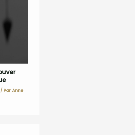
ouver
ue
/ Par
Anne