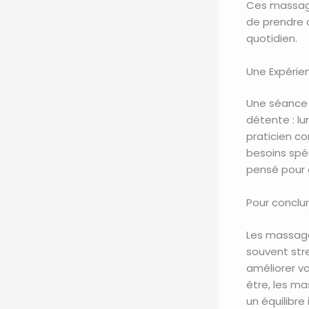
Ces massage
de prendre c
quotidien.
Une Expérie
Une séance 
détente : lu
praticien c
besoins spé
pensé pour 
Pour conclu
Les massage
souvent str
améliorer v
être, les ma
un équilibre