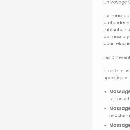
Un Voyage S
Les massages
profondémen
l’utilisatio
de massage 
pour relâch
Les Différen
Il existe pl
spécifiques
Massage 
et l’esprit
Massage
relâchem
Massage 