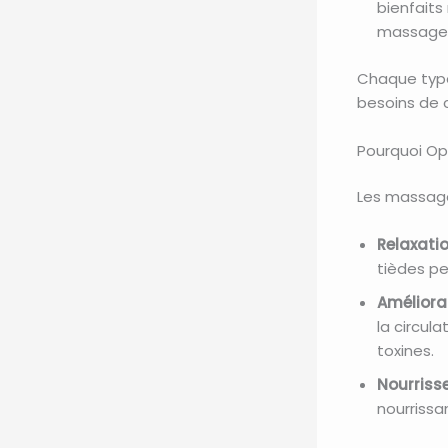
bienfaits
massage
Chaque type
besoins de c
Pourquoi Opt
Les massages
Relaxati
tièdes p
Améliorat
la circul
toxines.
Nourriss
nourrissa