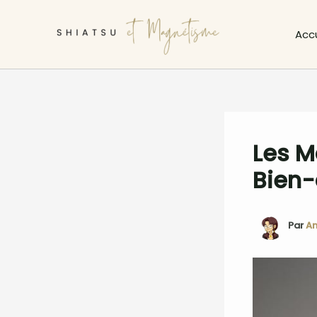
Aller
au
Accu
contenu
Les M
Bien-
Par
An