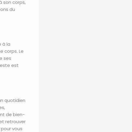
 son corps,
ions du
 à la
e corps. Le
e ses
este est
un quotidien
es,
nt de bien-
et retrouver
e pour vous