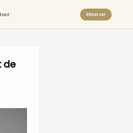
tact
Réserver
t de