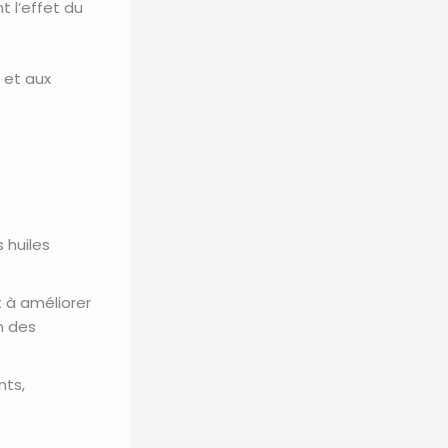
t l’effet du
 et aux
 huiles
 à améliorer
n des
nts,