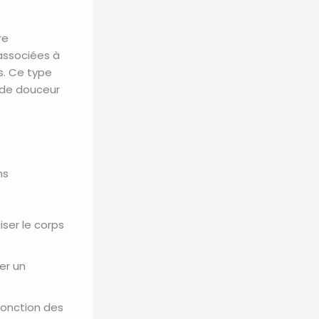
re
associées à
es. Ce type
 de douceur
ns
iser le corps
er un
 fonction des