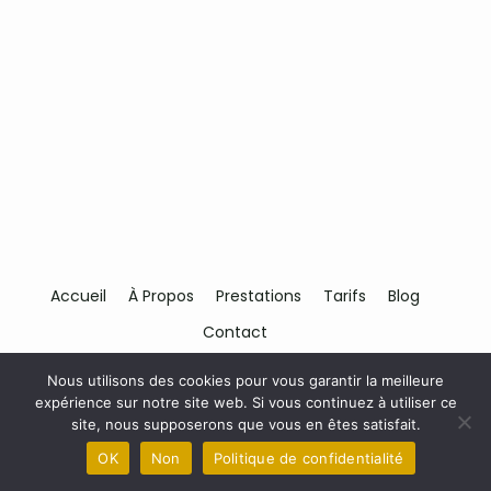
Accueil
À Propos
Prestations
Tarifs
Blog
Contact
Nous utilisons des cookies pour vous garantir la meilleure
© 2026 Shiatsu et Magnétisme
expérience sur notre site web. Si vous continuez à utiliser ce
Politique de confidentialité.
site, nous supposerons que vous en êtes satisfait.
Créé par
Face Nord Graphisme
OK
Non
Politique de confidentialité